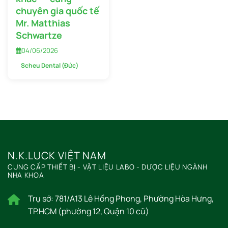
chuyên gia quốc tế
Mr. Matthias
Schwartze
04/06/2026
Scheu Dental (Đức)
N.K.LUCK VIỆT NAM
CUNG CẤP THIẾT BỊ - VẬT LIỆU LABO - DƯỢC LIỆU NGÀNH
NHA KHOA
Trụ sở: 781/A13 Lê Hồng Phong, Phường Hòa Hưng,
TP.HCM (phường 12, Quận 10 cũ)