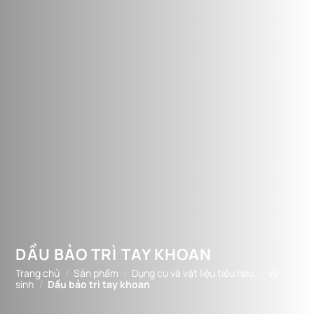
DẦU BẢO TRÌ TAY KHOAN
Trang chủ
/
Sản phẩm
/
Dụng cụ và vật liệu tiêu hao
/
Vệ
sinh
/
Dầu bảo trì tay khoan