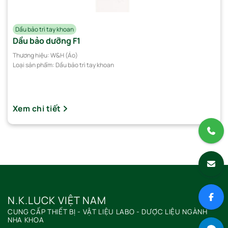
Dầu bảo trì tay khoan
Dầu bảo dưỡng F1
Thương hiệu:
W&H (Áo)
Loại sản phẩm:
Dầu bảo trì tay khoan
Xem chi tiết
N.K.LUCK VIỆT NAM
CUNG CẤP THIẾT BỊ - VẬT LIỆU LABO - DƯỢC LIỆU NGÀNH
NHA KHOA