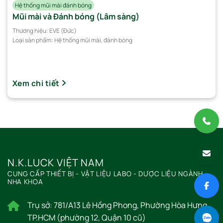
Hệ thống mũi mài đánh bóng
Mũi mài và Đánh bóng (Lâm sàng)
Thương hiệu:
EVE (Đức)
Loại sản phẩm:
Hệ thống mũi mài, đánh bóng
Xem chi tiết
N.K.LUCK VIỆT NAM
CUNG CẤP THIẾT BỊ - VẬT LIỆU LABO - DƯỢC LIỆU NGÀNH
NHA KHOA
Trụ sở: 781/A13 Lê Hồng Phong, Phường Hòa Hưng,
TP.HCM (phường 12, Quận 10 cũ)