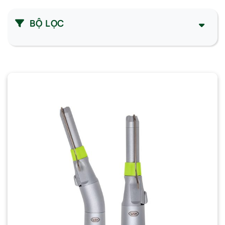
BỘ LỌC