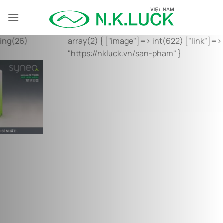
Bỏ
qua
nội
array(2) { ["image"]=> int(622) ["link"]=> string(26)
dung
"https://nkluck.vn/san-pham" }