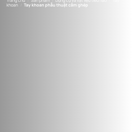
Trang chủ
/
Sản phẩm
/
Dụng cụ và vật liệu tiêu hao
/
Tay
khoan
/
Tay khoan phẫu thuật cắm ghép