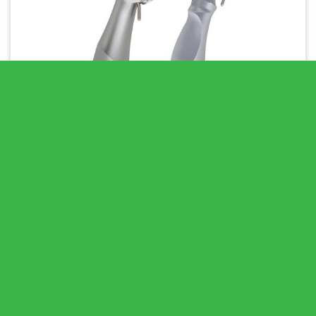
Tay khoan phẫu thuật cắm ghép
Tay khoan phẫu thuật dạng khuỷu có đèn
Thương hiệu:
W&H (Áo)
Loại sản phẩm:
Tay khoan phẫu thuật cắm ghép