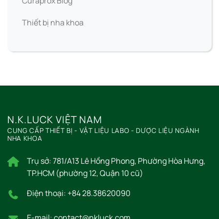
Curaprox Blog
Thiết bị nha khoa
N.K.LUCK VIỆT NAM
CUNG CẤP THIẾT BỊ - VẬT LIỆU LABO - DƯỢC LIỆU NGÀNH
NHA KHOA
Trụ sở: 781/A13 Lê Hồng Phong, Phường Hòa Hưng,
TP.HCM (phường 12, Quận 10 cũ)
Điện thoại: +84 28.38620090
E-mail: contact@nkluck.com