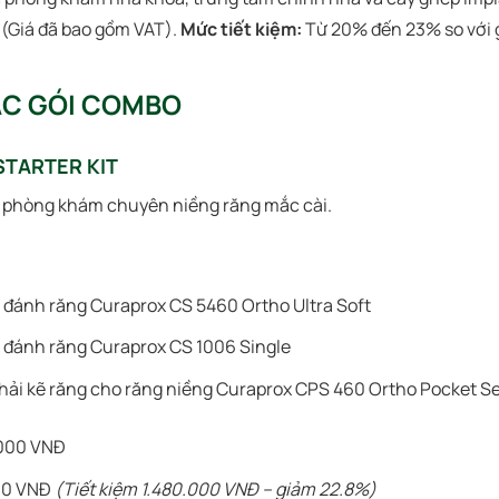
(Giá đã bao gồm VAT).
Mức tiết kiệm:
Từ 20% đến 23% so với g
ÁC GÓI COMBO
STARTER KIT
phòng khám chuyên niềng răng mắc cài.
 đánh răng Curaprox CS 5460 Ortho Ultra Soft
 đánh răng Curaprox CS 1006 Single
hải kẽ răng cho răng niềng Curaprox CPS 460 Ortho Pocket Se
000 VNĐ
00 VNĐ
(Tiết kiệm 1.480.000 VNĐ – giảm 22.8%)