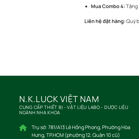
Mua Combo 4:
Tặng 0
Liên hệ đặt hàng:
Quý bá
N.K.LUCK VIỆT NAM
CUNG CẤP THIẾT BỊ - VẬT LIỆU LABO - DƯỢC LIỆU
NGÀNH NHA KHOA
Trụ sở: 781/A13 Lê Hồng Phong, Phường Hòa
Hưng, TP.HCM (phường 12, Quận 10 cũ)