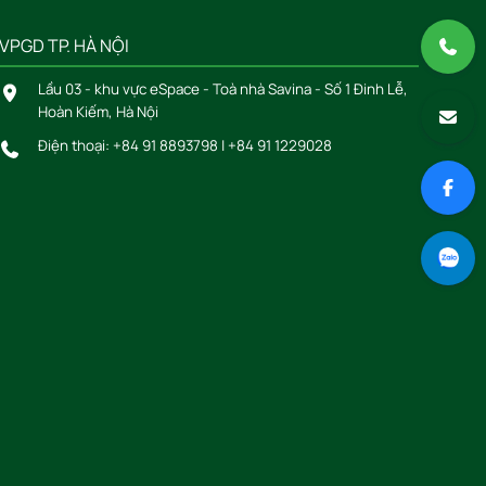
VPGD TP. HÀ NỘI
Lầu 03 - khu vực eSpace - Toà nhà Savina - Số 1 Đinh Lễ,
Hoàn Kiếm, Hà Nội
Điện thoại:
+84 91 8893798
|
+84 91 1229028