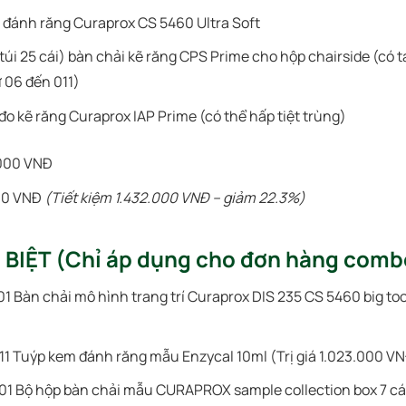
 đánh răng Curaprox CS 5460 Ultra Soft
túi 25 cái) bàn chải kẽ răng CPS Prime cho hộp chairside (có t
ừ 06 đến 011)
đo kẽ răng Curaprox IAP Prime (có thể hấp tiệt trùng)
000 VNĐ
00 VNĐ
(Tiết kiệm 1.432.000 VNĐ – giảm 22.3%)
BIỆT (Chỉ áp dụng cho đơn hàng combo
1 Bàn chải mô hình trang trí Curaprox DIS 235 CS 5460 big too
11 Tuýp kem đánh răng mẫu Enzycal 10ml (Trị giá 1.023.000 VN
1 Bộ hộp bàn chải mẫu CURAPROX sample collection box 7 cái 