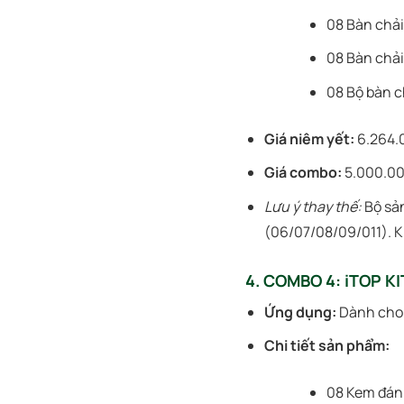
08 Bàn chải
08 Bàn chải
08 Bộ bàn c
Giá niêm yết:
6.264.
Giá combo:
5.000.0
Lưu ý thay thế:
Bộ sản
(06/07/08/09/011). K
4. COMBO 4: iTOP K
Ứng dụng:
Dành cho 
Chi tiết sản phẩm:
08 Kem đánh