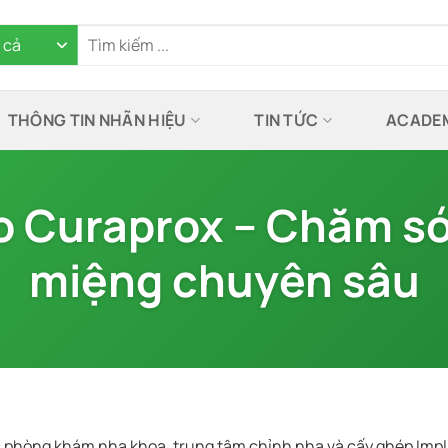
THÔNG TIN NHÃN HIỆU
TIN TỨC
ACADE
 Curaprox – Chăm só
miệng chuyên sâu
 phòng khám nha khoa, trung tâm chỉnh nha và cấy ghép Impl