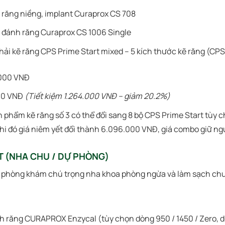
 răng niềng, implant Curaprox CS 708
 đánh răng Curaprox CS 1006 Single
hải kẽ răng CPS Prime Start mixed – 5 kích thước kẽ răng (CPS
000 VNĐ
00 VNĐ
(Tiết kiệm 1.264.000 VNĐ – giảm 20.2%)
 phẩm kẽ răng số 3 có thể đổi sang 8 bộ CPS Prime Start tùy c
hi đó giá niêm yết đổi thành 6.096.000 VNĐ, giá combo giữ n
IT (NHA CHU / DỰ PHÒNG)
phòng khám chú trọng nha khoa phòng ngừa và làm sạch chu
 răng CURAPROX Enzycal (tùy chọn dòng 950 / 1450 / Zero, d