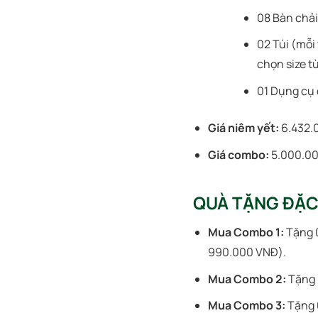
08 Bàn chải
02 Túi (mỗi 
chọn size t
01 Dụng cụ 
Giá niêm yết:
6.432.
Giá combo:
5.000.0
QUÀ TẶNG ĐẶC 
Mua Combo 1:
Tặng 0
990.000 VNĐ).
Mua Combo 2:
Tặng 
Mua Combo 3:
Tặng 0