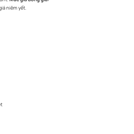
iá niêm yết.
t