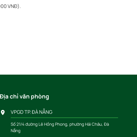
.000 VNĐ).
Địa chỉ văn phòng
VPGD TP. ĐÀ NẴNG
Số 21/4 đường Lê Hồng Phong, phường Hải Châu, Đà
Nẵng