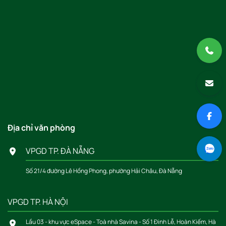
Địa chỉ văn phòng
VPGD TP. ĐÀ NẴNG
Số 21/4 đường Lê Hồng Phong, phường Hải Châu, Đà Nẵng
VPGD TP. HÀ NỘI
Lầu 03 - khu vực eSpace - Toà nhà Savina - Số 1 Đinh Lễ, Hoàn Kiếm, Hà