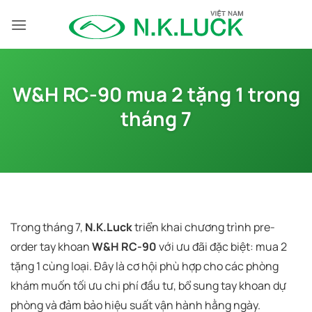
Bỏ
qua
nội
dung
W&H RC-90 mua 2 tặng 1 trong
tháng 7
Trong tháng 7,
N.K.Luck
triển khai chương trình pre-
order tay khoan
W&H RC-90
với ưu đãi đặc biệt: mua 2
tặng 1 cùng loại. Đây là cơ hội phù hợp cho các phòng
khám muốn tối ưu chi phí đầu tư, bổ sung tay khoan dự
phòng và đảm bảo hiệu suất vận hành hằng ngày.