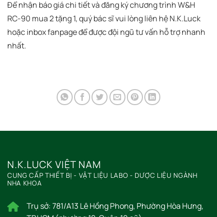
Để nhận báo giá chi tiết và đăng ký chương trình W&H
RC-90 mua 2 tặng 1, quý bác sĩ vui lòng liên hệ N.K.Luck
hoặc inbox fanpage để được đội ngũ tư vấn hỗ trợ nhanh
nhất.
N.K.LUCK VIỆT NAM
CUNG CẤP THIẾT BỊ - VẬT LIỆU LABO - DƯỢC LIỆU NGÀNH
NHA KHOA
Trụ sở: 781/A13 Lê Hồng Phong, Phường Hòa Hưng,