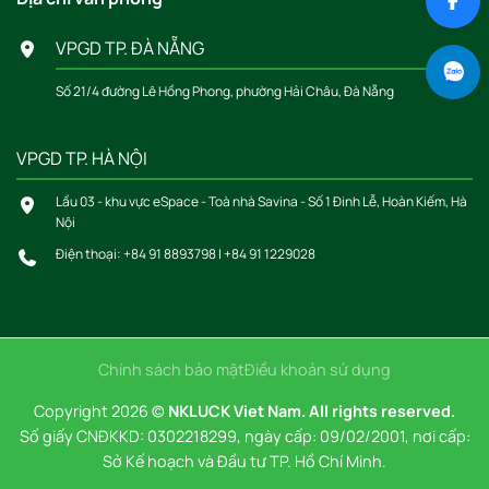
VPGD TP. ĐÀ NẴNG
Số 21/4 đường Lê Hồng Phong, phường Hải Châu, Đà Nẵng
VPGD TP. HÀ NỘI
Lầu 03 - khu vực eSpace - Toà nhà Savina - Số 1 Đinh Lễ, Hoàn Kiếm, Hà
Nội
Điện thoại:
+84 91 8893798
|
+84 91 1229028
Chính sách bảo mật
Điều khoản sử dụng
Copyright 2026 ©
NKLUCK Viet Nam. All rights reserved.
Số giấy CNĐKKD: 0302218299, ngày cấp: 09/02/2001, nơi cấp:
Sở Kế hoạch và Đầu tư TP. Hồ Chí Minh.