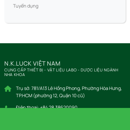
Tuyển dụng
N.K.LUCK VIỆT NAM
CUNG CẤP THIẾT BỊ - VẬT LIỆU LABO - DƯỢC LIỆU NGÀNH
NHA KHOA
Trụ sở: 781/A13 Lê Hồng Phong, Phường Hòa Hưng,
TP.HCM (phường 12, Quận 10 cũ)
Điện thoại: +84 28.38620090
E-mail: contact@nkluck.com