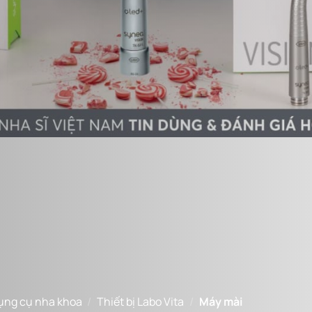
dụng cụ nha khoa
/
Thiết bị Labo Vita
/
Máy mài