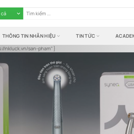
THÔNG TIN NHÃN HIỆU
TIN TỨC
ACADE
ps://nkluck.vn/san-pham" }