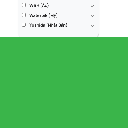
W&H (Áo)
Waterpik (Mỹ)
Yoshida (Nhật Bản)
N.K.LUCK VIỆT NAM
CUNG CẤP THIẾT BỊ - VẬT LIỆU LABO - DƯỢC LIỆU
NGÀNH NHA KHOA
Trụ sở: 781/A13 Lê Hồng Phong, Phường Hòa
Hưng, TP.HCM (phường 12, Quận 10 cũ)
Điện thoại: +84 28.38620090