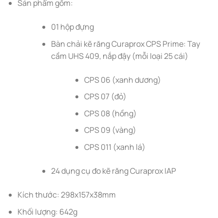
Sản phẩm gồm:
01 hộp đựng
Bàn chải kẽ răng Curaprox CPS Prime: Tay
cầm UHS 409, nắp đậy (mỗi loại 25 cái)
CPS 06 (xanh dương)
CPS 07 (đỏ)
CPS 08 (hồng)
CPS 09 (vàng)
CPS 011 (xanh lá)
24 dụng cụ đo kẽ răng Curaprox IAP
Kích thước: 298x157x38mm
Khối lượng: 642g