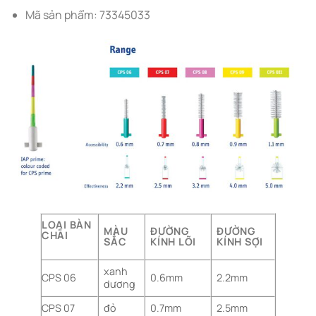
Mã sản phẩm: 73345033
LOẠI BÀN
MÀU
ĐƯỜNG
ĐƯỜNG
CHẢI
SẮC
KÍNH LÕI
KÍNH SỢI
xanh
CPS 06
0.6mm
2.2mm
dương
CPS 07
đỏ
0.7mm
2.5mm