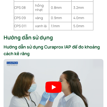
hồng
CPS 08
0.8mm
3.2mm
nhạt
CPS 09
vàng
0.9mm
4.0mm
CPS 011
xanh lá
1.1mm
5.0mm
Hướng dẫn sử dụng
Hướng dẫn sử dụng Curaprox IAP để đo khoảng
cách kẽ răng