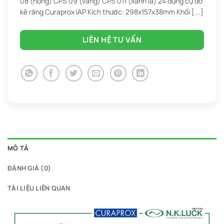
08 (hồng) CPS 09 (vàng) CPS 011 (xanh lá) 24 dụng cụ đo
kẽ răng Curaprox IAP Kích thước: 298x157x38mm Khối [...]
LIÊN HỆ TƯ VẤN
MÔ TẢ
ĐÁNH GIÁ (0)
TÀI LIỆU LIÊN QUAN