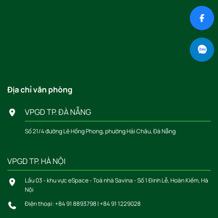
Địa chỉ văn phòng
VPGD TP. ĐÀ NẴNG
Số 21/4 đường Lê Hồng Phong, phường Hải Châu, Đà Nẵng
VPGD TP. HÀ NỘI
Lầu 03 - khu vực eSpace - Toà nhà Savina - Số 1 Đinh Lễ, Hoàn Kiếm, Hà
Nội
Điện thoại:
+84 91 8893798
|
+84 91 1229028